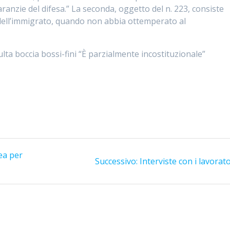
anzie del difesa.” La seconda, oggetto del n. 223, consiste
o dell’immigrato, quando non abbia ottemperato al
ulta boccia bossi-fini “È parzialmente incostituzionale”
ea per
Articolo
Successivo:
Interviste con i lavorato
successivo: