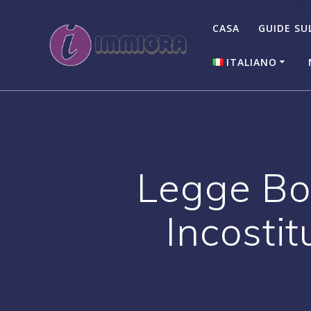
Salta
al
CASA
GUIDE SU
contenuto
ITALIANO
English
Italiano
Legge Bos
Incosti