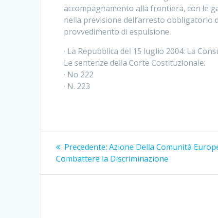
accompagnamento alla frontiera, con le gar
nella previsione dell’arresto obbligatori
provvedimento di espulsione.
· La Repubblica del 15 luglio 2004: La Cons
Le sentenze della Corte Costituzionale:
· No 222
· N. 223
Navigazione
Articolo
Precedente:
Azione Della Comunità Europ
precedente:
articoli
Combattere la Discriminazione