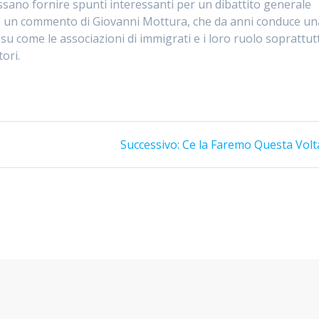
ano fornire spunti interessanti per un dibattito generale
ne un commento di Giovanni Mottura, che da anni conduce un
a su come le associazioni di immigrati e i loro ruolo soprattut
tori.
Articolo
Successivo:
Ce la Faremo Questa Volt
successivo: