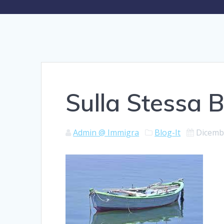
Sulla Stessa 
Admin @ Immigra
Blog-It
Dicemb