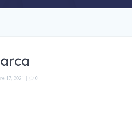
Barca
re 17, 2021
|
0