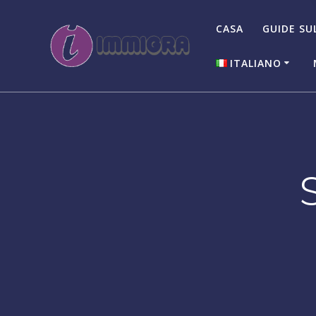
Salta
al
CASA
GUIDE SU
contenuto
ITALIANO
English
Italiano