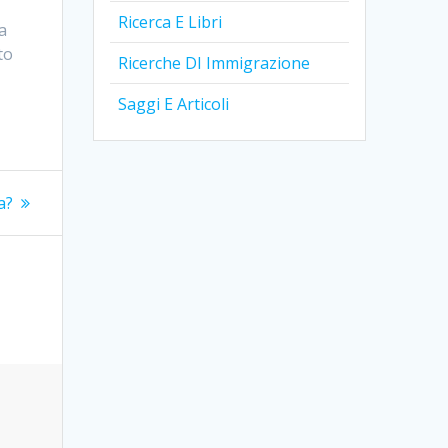
Ricerca E Libri
a
to
Ricerche DI Immigrazione
Saggi E Articoli
a?