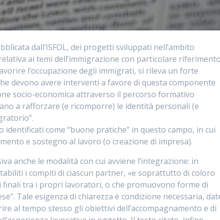
bblicata dall’ISFOL, dei progetti sviluppati nell’ambito
relativa ai temi dell’immigrazione con particolare riferiment
orire l’occupazione degli immigrati, si rileva un forte
che devono avere interventi a favore di questa componente
ione socio-economica attraverso il percorso formativo
rano a rafforzare (e ricomporre) le identità personali (e
gratorio”.
no identificati come “buone pratiche” in questo campo, in cui
amento e sostegno al lavoro (o creazione di impresa).
siva anche le modalità con cui avviene l’integrazione: in
abiliti i compiti di ciascun partner, «e soprattutto di coloro
ri finali tra i propri lavoratori, o che promuovono forme di
ese”. Tale esigenza di chiarezza è condizione necessaria, dat
rire al tempo stesso gli obiettivi dell’accompagnamento e di
l’esperienza lavorativa in oggetto. Il testo citato, infine,