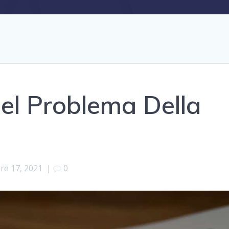
el Problema Della
re 17, 2021
|
0