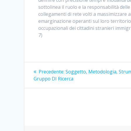
sottolinea il ruolo e la responsabilità delle
collegamenti di rete volti a massimizzare al
emarginazione operanti sul loro territorio
occupazionali dei cittadini stranieri immigr
7)
Navigazione
Articolo
Precedente:
Soggetto, Metodologia, Strum
precedente:
articoli
Gruppo DI Ricerca