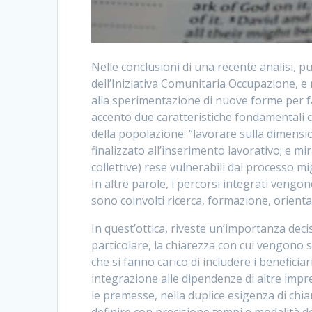
Nelle conclusioni di una recente analisi, pu
dell’Iniziativa Comunitaria Occupazione, e 
alla sperimentazione di nuove forme per fav
accento due caratteristiche fondamentali 
della popolazione: “lavorare sulla dimens
finalizzato all’inserimento lavorativo; e mi
collettive) rese vulnerabili dal processo mi
In altre parole, i percorsi integrati vengo
sono coinvolti ricerca, formazione, orient
In quest’ottica, riveste un’importanza deci
particolare, la chiarezza con cui vengono st
che si fanno carico di includere i beneficia
integrazione alle dipendenze di altre impr
le premesse, nella duplice esigenza di chia
definire con precisione tempi e modalità del